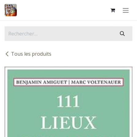
Se rendre au contenu
Tous les produits