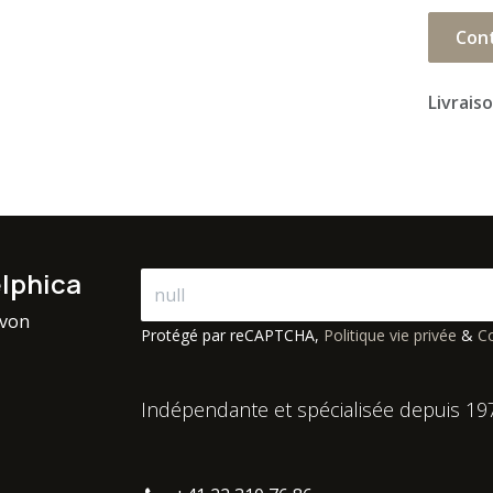
Con
Livrais
elphica
avon
Protégé par reCAPTCHA,
Politique vie privée
&
Co
Indépendante et spécialisée depuis 19