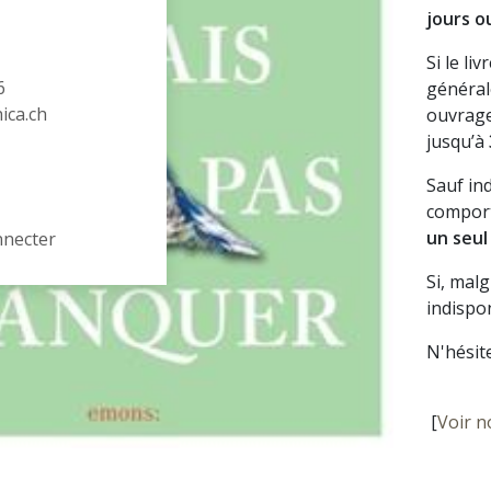
jours o
Si le li
6
général
hica.ch
ouvrage
jusqu’à
Sauf in
comport
un seul
nnecter
Si, mal
indispon
N'hésit
[
Voir n