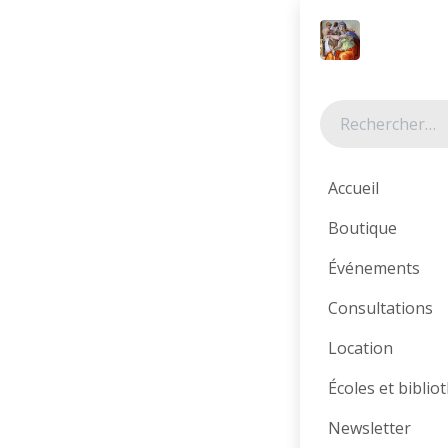
Se rendre au contenu
Tous les produits
Accueil
Boutique
Événements
Consultations
Location
Écoles et bibli
Newsletter