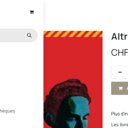
Altri Libertini
Altr
CH
A
othèques
Plus d'i
Les liv