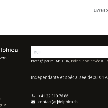
Livrais
elphica
avon
Protégé par reCAPTCHA,
Politique vie privée
&
Co
Indépendante et spécialisée depuis 19
+41 22 310 76 86
s
contact[at]delphica.ch
igne