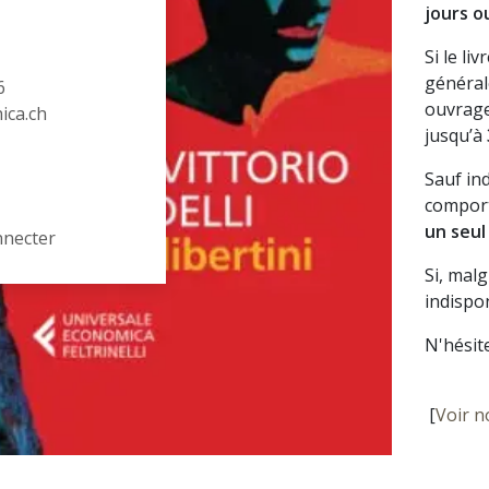
jours o
Si le li
général
6
ouvrage
hica.ch
jusqu’à
Sauf in
comport
un seul
nnecter
Si, mal
indispon
N'hésit
[
Voir n