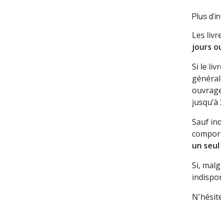
Plus d'i
Les liv
jours o
Si le li
général
ouvrage
jusqu’à
Sauf in
comport
un seul
Si, mal
indispon
N'hésit