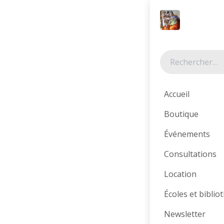
Se rendre au contenu
Tous les produits
Accueil
Boutique
Événements
Consultations
Location
Écoles et bibli
Newsletter