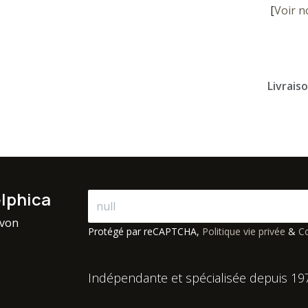
[
Voir n
Livrais
elphica
avon
Protégé par reCAPTCHA,
Politique vie privée
&
Co
Indépendante et spécialisée depuis 19