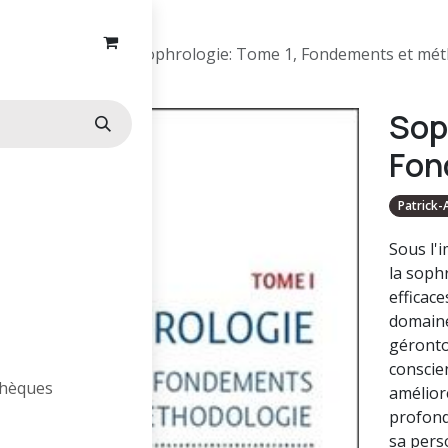
Sophrologie
Sophrologie: Tome 1, Fondements et mé
Sop
Fon
Patrick-
Sous l'
la soph
efficace
domaine
gérontol
conscien
othèques
amélior
profond
sa perso