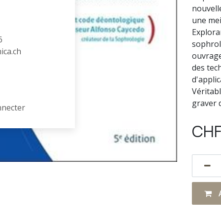
nouvell
une meil
Explora
6
sophrol
hica.ch
ouvrage
des tec
d'appli
Véritab
graver 
nnecter
CH
A