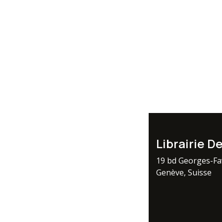
Librairie D
19 bd Georges-F
Genève, Suisse