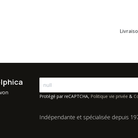
Livrais
elphica
avon
Protégé par reCAPTCHA,
Politique vie privée
&
Co
Indépendante et spécialisée depuis 19