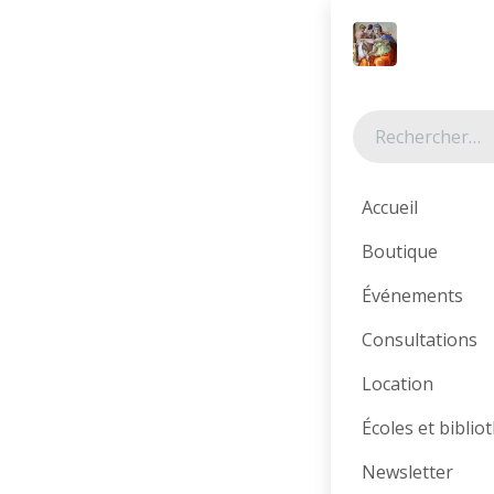
Se rendre au contenu
Tous les produits
Accueil
Boutique
Événements
Consultations
Location
Écoles et bibli
Newsletter