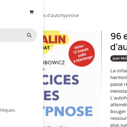
96 exercices faciles d'autohypnose
96 
d'a
Jean-Mic
La coha
harmonie
passé r
inexist
L'autoh
atteindr
othèques
bouger 
ressourc
plus sur