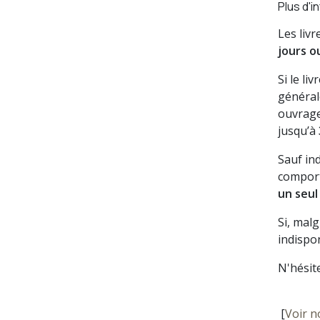
Plus d'i
Les liv
jours o
Si le li
général
ouvrage
jusqu’à
Sauf in
comport
un seul
Si, mal
indispon
N'hésit
[
Voir n