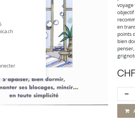
voyage v
objectif 
recomma
6
en trans
hica.ch
points d
bien dor
penser,
grignote
nnecter
CH
A