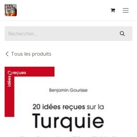
Se rendre au contenu
Tous les produits