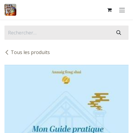
Se rendre au contenu
Tous les produits