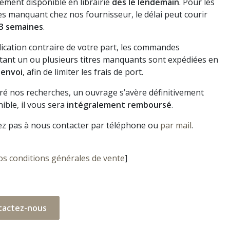
ement disponible en librairie
dès le lendemain
. Pour les
s manquant chez nos fournisseur, le délai peut courir
3 semaines
.
dication contraire de votre part, les commandes
ant un ou plusieurs titres manquants sont expédiées en
 envoi
, afin de limiter les frais de port.
gré nos recherches, un ouvrage s’avère définitivement
ible, il vous sera
intégralement remboursé
.
ez pas à nous contacter par téléphone ou
par mail
.
os conditions générales de vente
]
tactez-nous