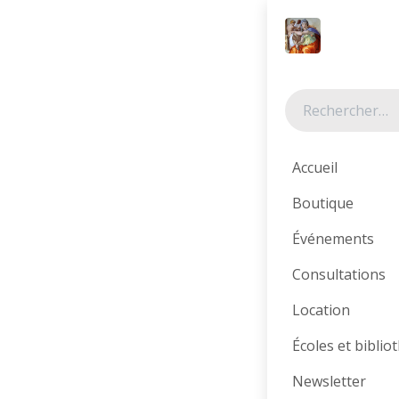
Se rendre au contenu
Tous les produits
Accueil
Boutique
Événements
Consultations
Location
Écoles et bibli
Newsletter