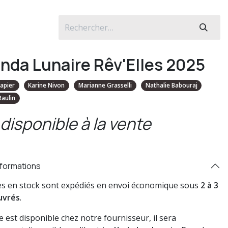
nda Lunaire Rêv'Elles 2025
Lapier
Karine Nivon
Marianne Grasselli
Nathalie Babouraj
Raulin
disponible à la vente
nformations
res en stock sont expédiés en envoi économique sous
2 à 3
uvrés
.
vre est disponible chez notre fournisseur, il sera