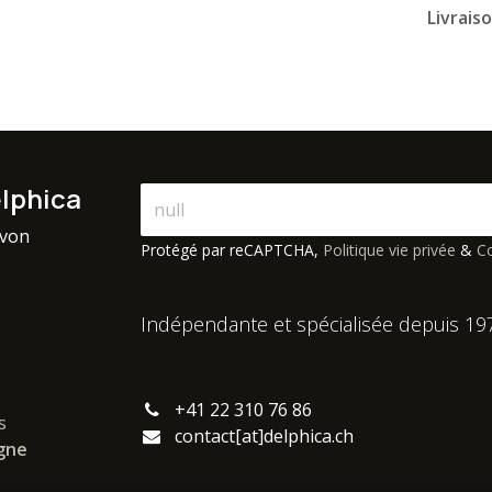
Livrais
elphica
avon
Protégé par reCAPTCHA,
Politique vie privée
&
Co
Indépendante et spécialisée depuis 19
+41 22 310 76 86
s
contact[at]delphica.ch
igne