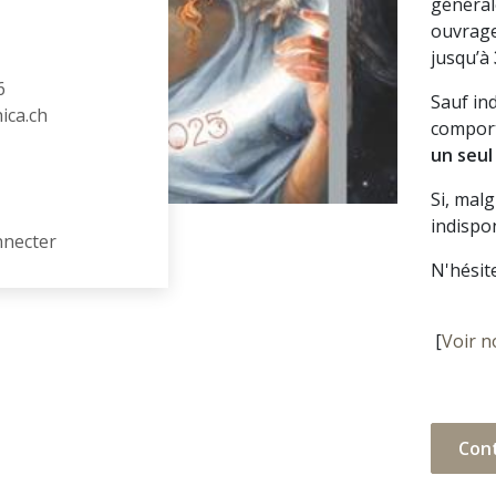
général
ouvrage
jusqu’à
6
Sauf in
hica.ch
comport
un seul
Si, mal
indispon
nnecter
N'hésit
[
Voir n
Con