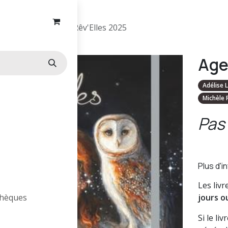
Agenda Lunaire Rêv'Elles 2025
Age
Adélise 
Michèle 
Pas 
Plus d'i
Les liv
othèques
jours o
Si le li