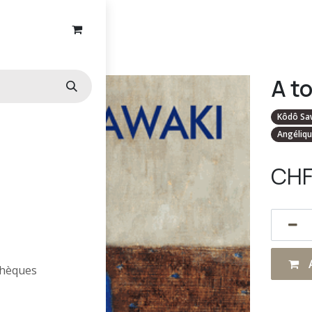
A toi
A to
Kôdô Sa
Angéliqu
CH
A
othèques