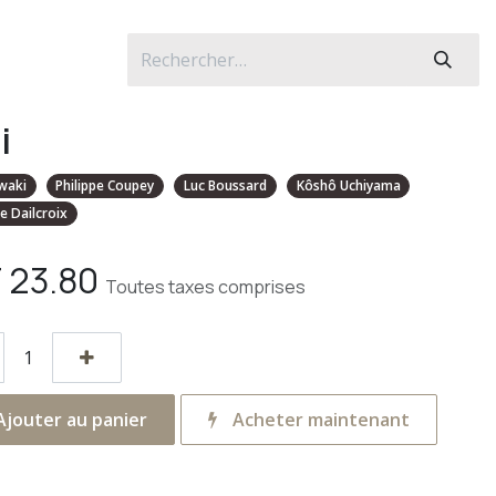
i
waki
Philippe Coupey
Luc Boussard
Kôshô Uchiyama
e Dailcroix
F
23.80
Toutes taxes comprises
jouter au panier
Acheter maintenant