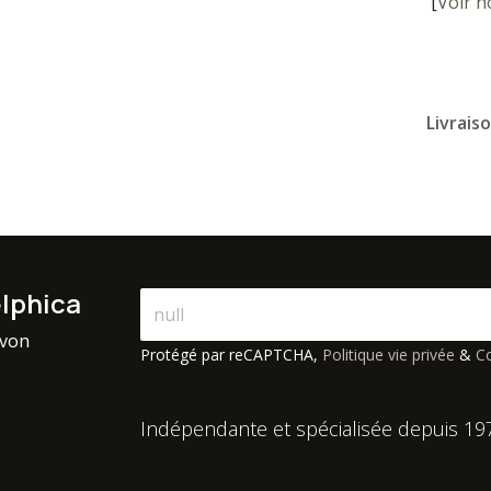
[
Voir n
Livrais
elphica
avon
Protégé par reCAPTCHA,
Politique vie privée
&
Co
Indépendante et spécialisée depuis 19