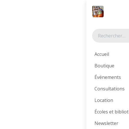
Se rendre au contenu
Tous les produits
Accueil
Boutique
Événements
Consultations
Location
Écoles et bibli
Newsletter