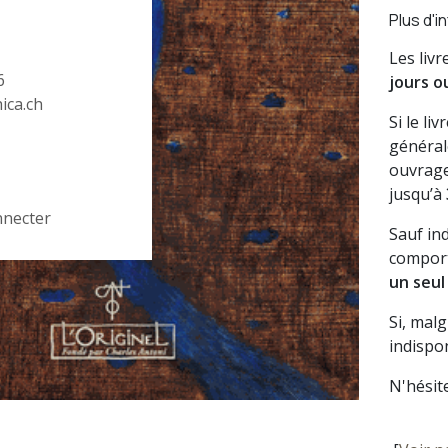
Plus d'i
Les liv
6
jours o
hica.ch
Si le li
général
ouvrage
jusqu’à
nnecter
Sauf in
comport
un seul
Si, mal
indispon
N'hésit