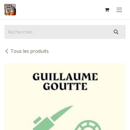
Se rendre au contenu
Tous les produits