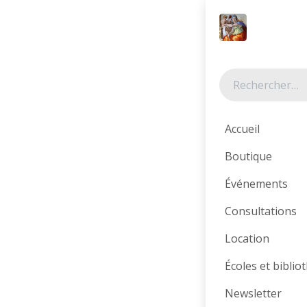
Se rendre au contenu
Tous les produits
Accueil
Boutique
Événements
Consultations
Location
Écoles et bibli
Newsletter