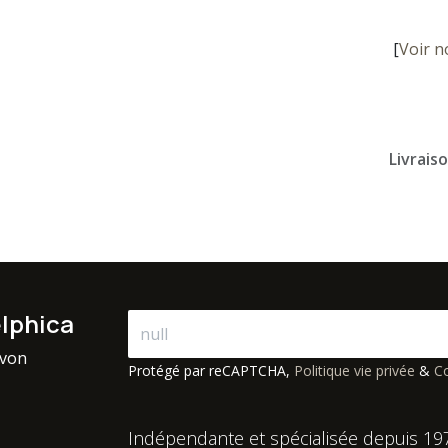
[
Voir n
Livrais
elphica
avon
Protégé par reCAPTCHA,
Politique vie privée
&
Co
Indépendante et spécialisée depuis 19