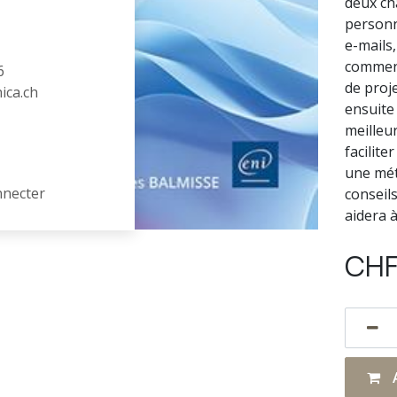
deux ch
personn
e-mails,
comment
6
de proj
hica.ch
ensuite 
meilleu
facilite
une mét
nnecter
conseils
aidera à
CH
A