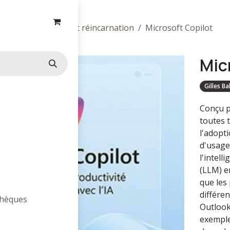
Vie antérieures et réincarnation
Microsoft Copilot
Mic
Gilles B
Conçu p
toutes t
l'adopti
d'usage
l'intell
(LLM) e
que les 
différe
othèques
Outlook
exemple