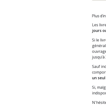
Plus d'i
Les liv
jours o
Si le li
général
ouvrage
jusqu’à
Sauf in
comport
un seul
Si, mal
indispon
N'hésit