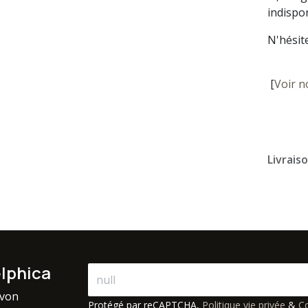
indispon
N'hésit
[
Voir n
Livrais
elphica
avon
Protégé par reCAPTCHA,
Politique vie privée
&
Co