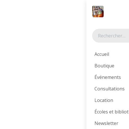
Se rendre au contenu
Tous les produits
Accueil
Boutique
Événements
Consultations
Location
Écoles et bibli
Newsletter