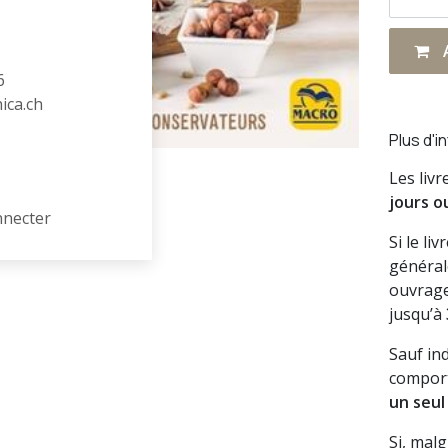
A
6
hica.ch
Plus d'i
Les liv
jours o
nnecter
Si le li
général
ouvrage
jusqu’à
Sauf in
comport
un seul
Si, mal