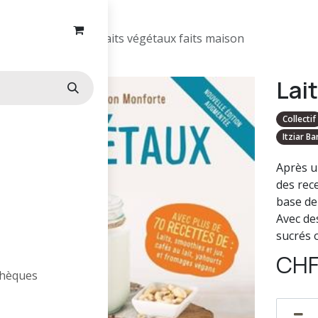
Alimentation
Laits végétaux faits maison
Lai
Collectif
Itziar B
Après un
des rec
base de
Avec de
sucrés o
CH
othèques