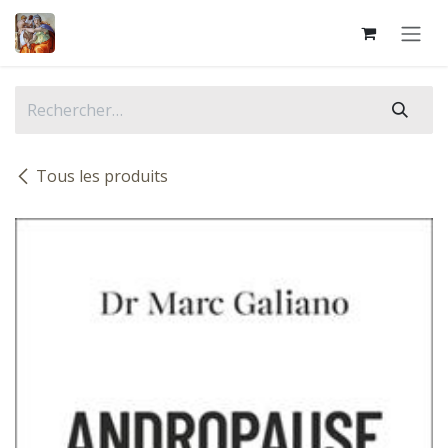
Se rendre au contenu
Tous les produits