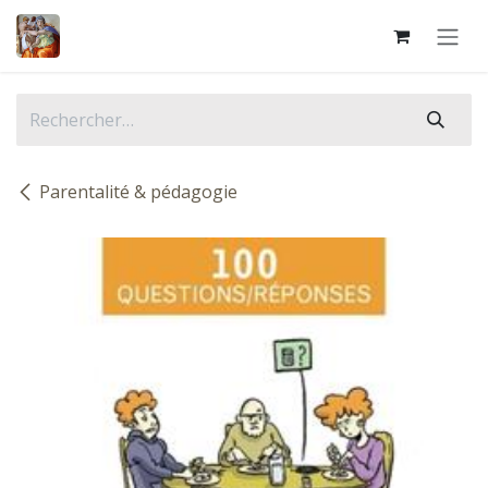
Se rendre au contenu
Parentalité & pédagogie