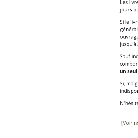
Les liv
jours o
Si le li
général
ouvrage
jusqu’à
Sauf in
comport
un seul
Si, mal
indispon
N'hésit
[
Voir n