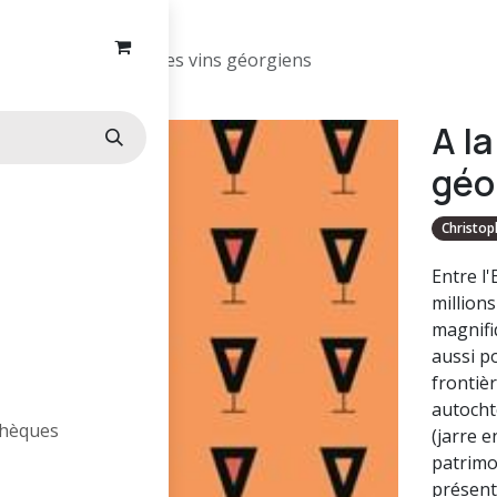
A la découverte des vins géorgiens
A l
géo
Christop
Entre l'
million
magnifiq
aussi p
frontièr
autocht
othèques
(jarre e
patrimo
présent