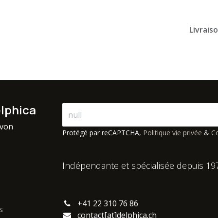
Livrais
elphica
avon
Protégé par reCAPTCHA,
Politique vie privée
&
Co
Indépendante et spécialisée depuis 19
+41 22 310 76 86
s
contact[at]delphica.ch