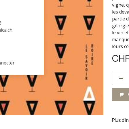
vigne, 
les dev
partie d
6
géorgie
hica.ch
le vin e
manque 
leurs cé
CH
nnecter
A
Plus d'i