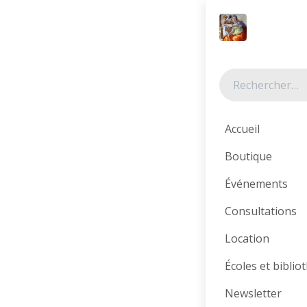
Se rendre au contenu
Tous les produits
Accueil
Boutique
Événements
Consultations
Location
Écoles et bibli
Newsletter