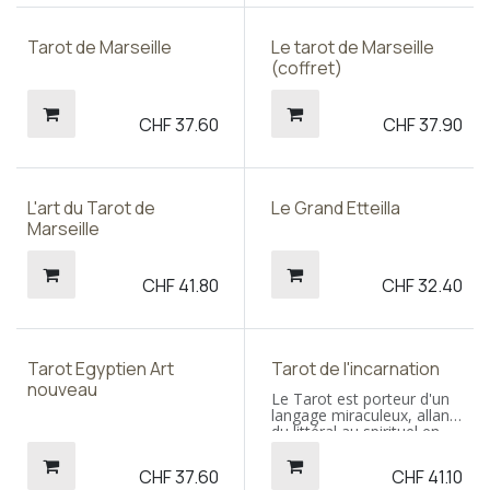
Tarot de Marseille
Le tarot de Marseille
(coffret)
CHF
37.60
CHF
37.90
L'art du Tarot de
Le Grand Etteilla
Marseille
CHF
41.80
CHF
32.40
Tarot Egyptien Art
Tarot de l'incarnation
nouveau
Le Tarot est porteur d'un
langage miraculeux, allant
du littéral au spirituel en
passant par la
psychologie. Basé sur le
CHF
37.60
CHF
41.10
système du Tarot de