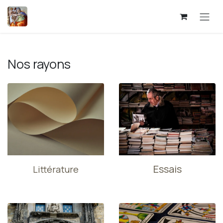
Se rendre au contenu
Nos rayons
Essais
Littérature