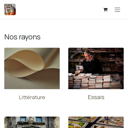
Se rendre au contenu
Nos rayons
Essais
Littérature