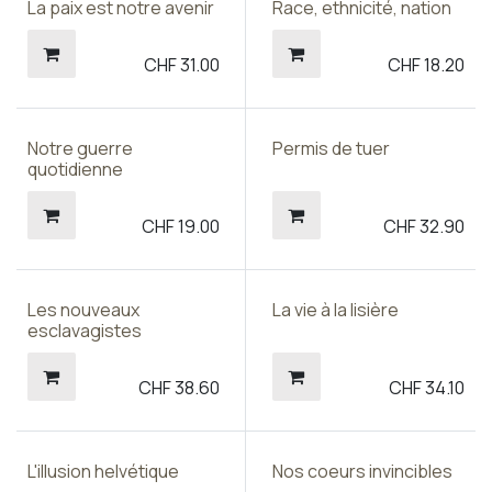
La paix est notre avenir
Race, ethnicité, nation
CHF
31.00
CHF
18.20
Notre guerre
Permis de tuer
quotidienne
CHF
19.00
CHF
32.90
Les nouveaux
La vie à la lisière
esclavagistes
CHF
38.60
CHF
34.10
L'illusion helvétique
Nos coeurs invincibles