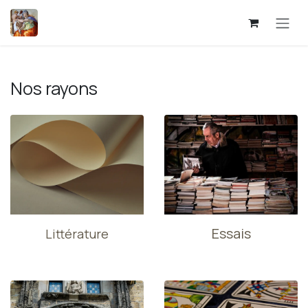
Se rendre au contenu
Nos rayons
Essais
Littérature