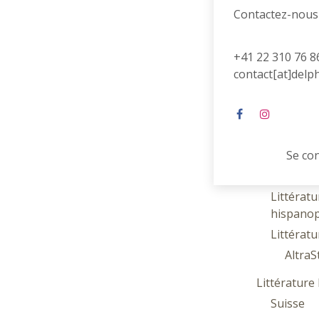
Contactez-nous
Littérature
Coups de cœ
Poésie
+41 22 310 76 8
contact[at]delp
Contes et 
Littérature
Littératu
anglosa
Littératu
Se co
Littératu
Littératu
hispano
Littératu
AltraS
Littératur
Suisse