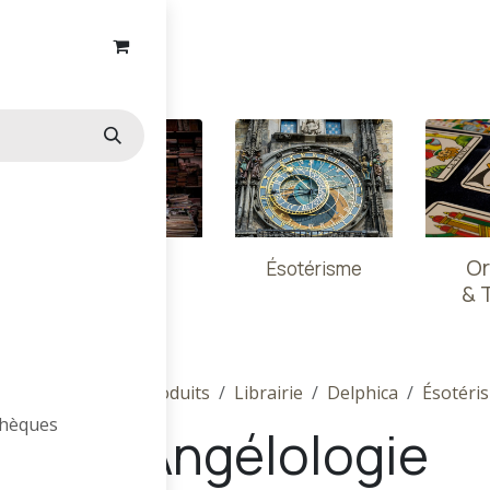
ns
Essais
Or
Ésotérisme
& 
Produits
Librairie
Delphica
Ésotéri
othèques
Angélologie
s