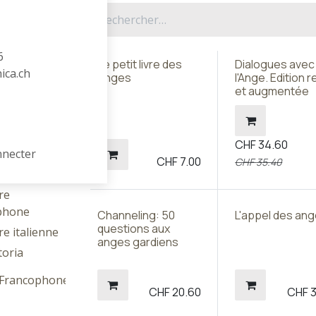
ur littéraires
6
Le petit livre des
Dialogues avec
hica.ch
Légendes
Anges
l'Ange. Edition 
et augmentée
 étrangère
re
xonne
CHF
34.60
re slave
nnecter
CHF
7.00
CHF
35.40
re asiatique
re
phone
Channeling: 50
L'appel des an
questions aux
re italienne
anges gardiens
toria
e Francophone
CHF
20.60
CHF