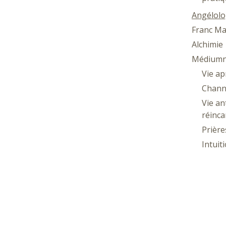
Angélolo
Franc Ma
Alchimie
Médiumn
Vie ap
Chann
Vie an
réinca
Prière
Intuit
Astrolog
Lune
Wicca
Géobiolo
Radies