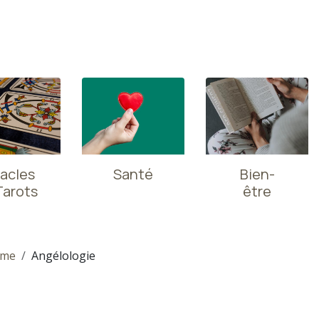
acles
Santé
Bien-
Tarots
être
sme
Angélologie