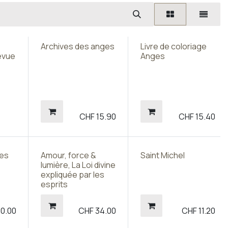
Archives des anges
Livre de coloriage
revue
Anges
CHF
15.90
CHF
15.40
ges
Amour, force &
Saint Michel
lumière, La Loi divine
expliquée par les
esprits
30.00
CHF
34.00
CHF
11.20