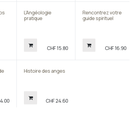
os
L'Angéologie
Rencontrez votre
s
pratique
guide spirituel
CHF
15.80
CHF
16.90
de
Histoire des anges
4.00
CHF
24.60