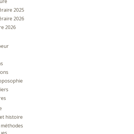
ture
téraire 2025
téraire 2026
vre 2026
oeur
ns
tions
oposophie
iers
res
e
et histoire
: méthodes
ues