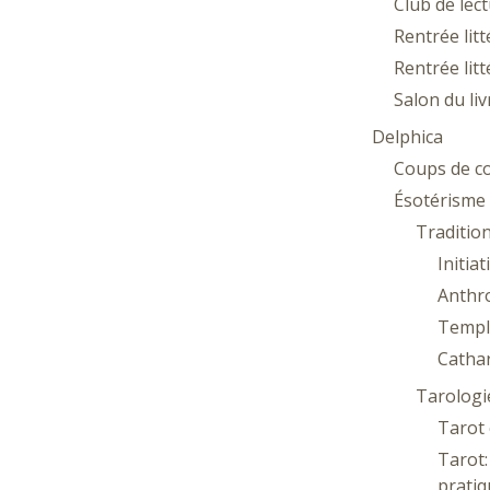
Club de lec
Rentrée lit
Rentrée lit
Salon du li
Delphica
Coups de c
Ésotérisme
Traditio
Initia
Anthr
Templ
Catha
Tarologi
Tarot 
Tarot
pratiq