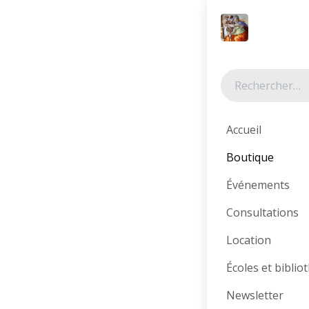
Se rendre au contenu
Nos rayo
Accueil
Boutique
Littératur
Événements
e
Consultations
Location
Catégories
Écoles et bibli
Tous les produit
Newsletter
Librairie