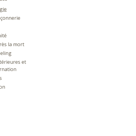
gie
çonnerie
ité
rès la mort
eling
térieures et
rnation
s
ion
ie
gie
thésie et