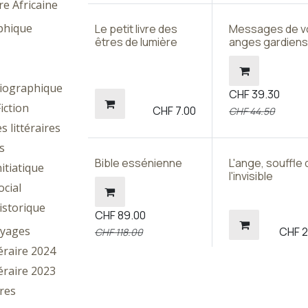
re Africaine
phique
Le petit livre des
Messages de v
êtres de lumière
anges gardien
iographique
CHF
39.30
iction
CHF
7.00
CHF
44.50
s littéraires
s
Bible essénienne
L'ange, souffle 
itiatique
l'invisible
cial
storique
CHF
89.00
oyages
CHF
2
CHF
118.00
téraire 2024
téraire 2023
ires