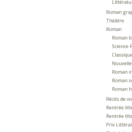
Littératu
Roman gra
Théâtre
Roman
Roman b
Science-F
Classique
Nouvelle
Roman in
Roman so
Roman hi
Récits de v
Rentrée lit
Rentrée lit
Prix Littéra