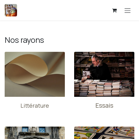
Se rendre au contenu
Nos rayons
Essais
Littérature