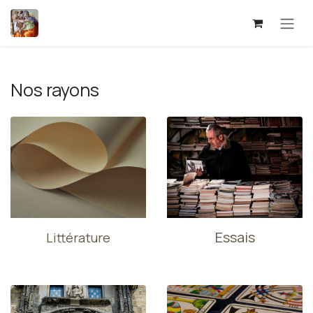
Se rendre au contenu
Nos rayons
Essais
Littérature