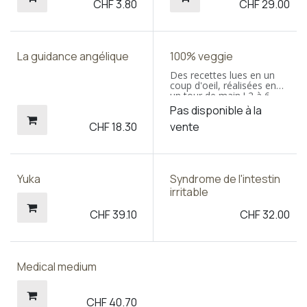
CHF
3.80
CHF
29.00
La guidance angélique
100% veggie
Des recettes lues en un
coup d'oeil, réalisées en
un tour de main ! 2 à 6
ingrédients max ; Une
Pas disponible à la
recette courte, claire et
CHF
18.30
vente
précise ; Une belle photo
explicite ; Temps de
préparation réduit. Super
bon, Super rapide, Sans
vaisselle (ou presque).
Yuka
Syndrome de l'intestin
irritable
CHF
39.10
CHF
32.00
Medical medium
CHF
40.70