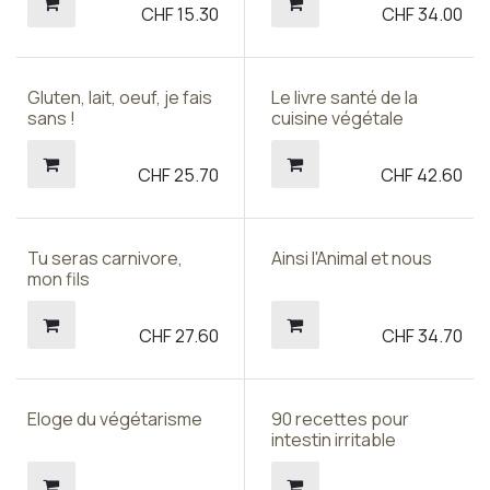
CHF
15.30
CHF
34.00
Gluten, lait, oeuf, je fais
Le livre santé de la
sans !
cuisine végétale
CHF
25.70
CHF
42.60
Tu seras carnivore,
Ainsi l'Animal et nous
mon fils
CHF
27.60
CHF
34.70
Eloge du végétarisme
90 recettes pour
intestin irritable