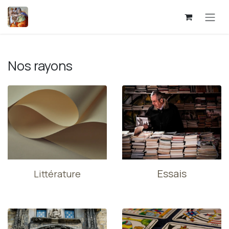
Se rendre au contenu
Nos rayons
Essais
Littérature