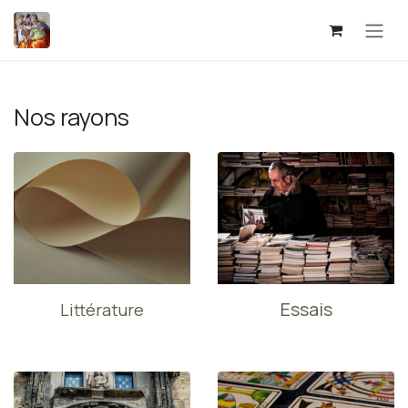
Se rendre au contenu
Nos rayons
Essais
Littérature