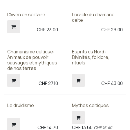
L'Awen en solitaire
L'oracle du chamane
celte
CHF
23.00
CHF
29.00
Chamanisme celtique:
Esprits du Nord :
Animaux de pouvoir
Divinités, folklore,
sauvages et mythiques
rituels
de nos terres
CHF
27.10
CHF
43.00
Le druidisme
Mythes celtiques
CHF
14.70
CHF
13.60
CHF
15.40