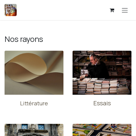
Se rendre au contenu
Nos rayons
Essais
Littérature