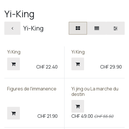
Yi-King
Yi-King
Yi King
Yi King
CHF
22.40
CHF
29.90
Prix sympa !
Figures de l'immanence
Yi jing ou La marche du
destin
CHF
21.90
CHF
49.00
CHF
55.50