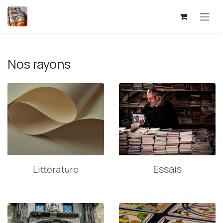
Se rendre au contenu
Nos rayons
Essais
Littérature