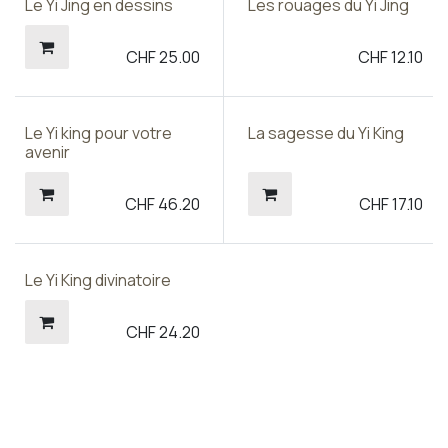
Le Yi Jing en dessins
Les rouages du Yi Jing
CHF
25.00
CHF
12.10
Le Yi king pour votre
La sagesse du Yi King
avenir
CHF
46.20
CHF
17.10
Le Yi King divinatoire
CHF
24.20