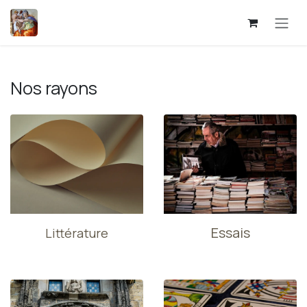
Se rendre au contenu
Nos rayons
Essais
Littérature