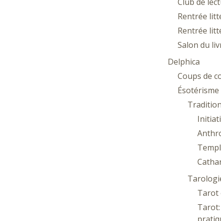
Club de lec
Rentrée lit
Rentrée lit
Salon du li
Delphica
Coups de c
Ésotérisme
Traditio
Initia
Anthr
Templ
Catha
Tarologi
Tarot 
Tarot
pratiq