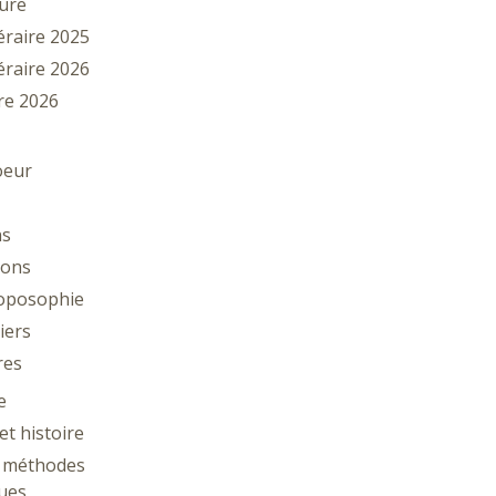
ture
téraire 2025
téraire 2026
vre 2026
oeur
ns
tions
oposophie
iers
res
e
et histoire
: méthodes
ues