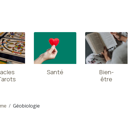
acles
Santé
Bien-
Tarots
être
sme
Géobiologie