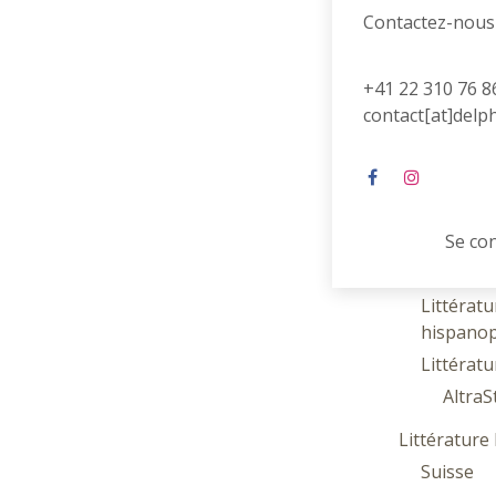
Contactez-nous
Littérature
Coups de cœ
Poésie
+41 22 310 76 8
contact[at]delp
Contes et 
Littérature
Littératu
anglosa
Littératu
Se co
Littératu
Littératu
hispano
Littératu
AltraS
Littératur
Suisse