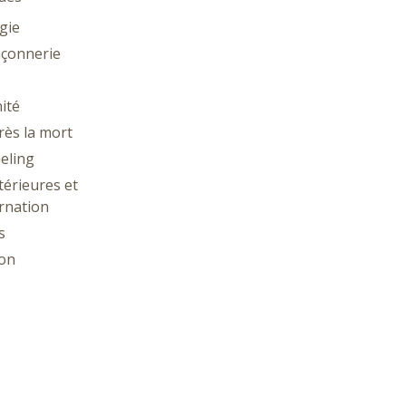
gie
çonnerie
ité
rès la mort
eling
térieures et
rnation
s
ion
ie
gie
thésie et