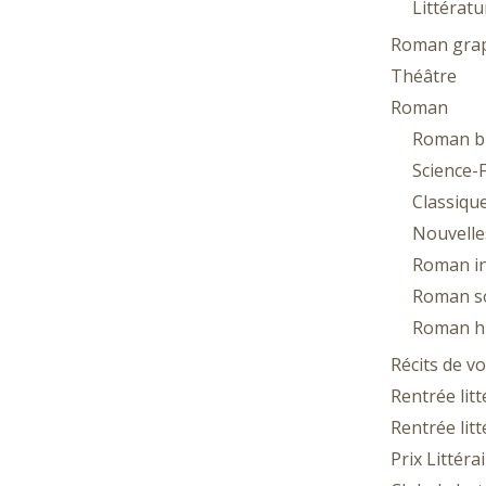
Littératu
Roman gra
Théâtre
Roman
Roman b
Science-F
Classique
Nouvelle
Roman in
Roman so
Roman hi
Récits de v
Rentrée lit
Rentrée lit
Prix Littéra