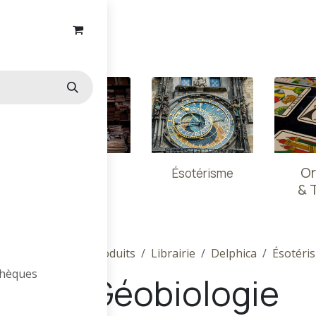
ns
Essais
Or
Ésotérisme
& 
Produits
Librairie
Delphica
Ésotéri
othèques
Géobiologie
s