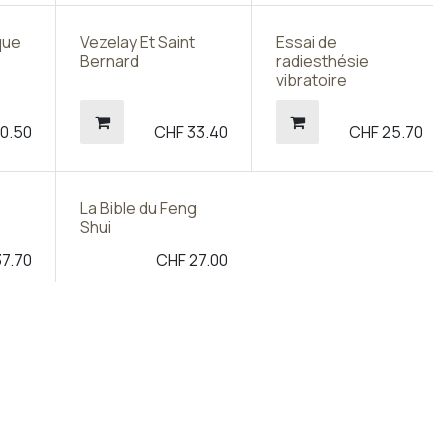
que
Vezelay Et Saint
Essai de
Bernard
radiesthésie
vibratoire
F
0.50
CHF
33.40
CHF
25.70
Prix sympa !
La Bible du Feng
Shui
37.70
CHF
27.00