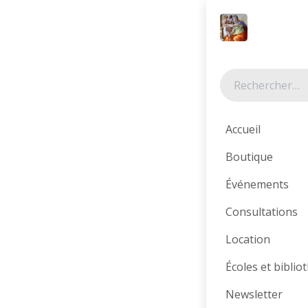
Se rendre au contenu
Nos rayo
Accueil
Boutique
Littératur
Événements
e
Consultations
Location
Catégories
Écoles et bibli
Tous les produit
Newsletter
Librairie