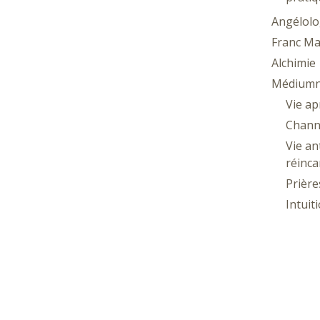
Angélolo
Franc Ma
Alchimie
Médiumn
Vie ap
Chann
Vie an
réinca
Prière
Intuit
Astrolog
Lune
Wicca
Géobiolo
Radies