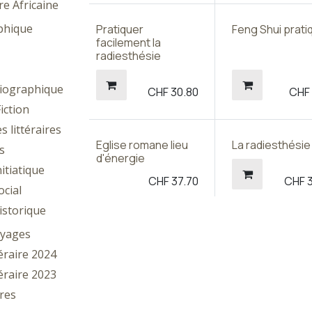
re Africaine
phique
Pratiquer
Feng Shui prati
facilement la
radiesthésie
iographique
CHF
30.80
CH
iction
s littéraires
Eglise romane lieu
La radiesthésie
s
d'énergie
itiatique
CHF
37.70
CHF
cial
storique
oyages
téraire 2024
téraire 2023
ires