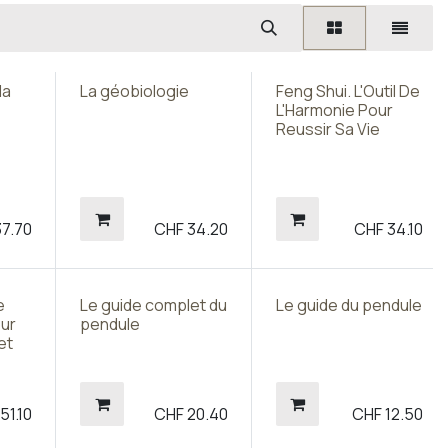
la
La géobiologie
Feng Shui. L'Outil De
L'Harmonie Pour
Reussir Sa Vie
37.70
CHF
34.20
CHF
34.10
e
Le guide complet du
Le guide du pendule
our
pendule
et
F
51.10
CHF
20.40
CHF
12.50