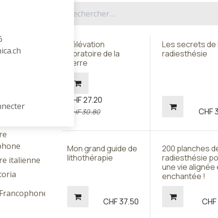
ur littéraires
6
L'élévation
Les secrets de 
hica.ch
Légendes
vibratoire de la
radiesthésie
Terre
 étrangère
re
xonne
CHF
27.20
re slave
nnecter
CHF
CHF
30.80
re asiatique
re
phone
Mon grand guide de
200 planches d
lithothérapie
radiesthésie p
re italienne
une vie alignée 
toria
enchantée !
e Francophone
CHF
37.50
CH