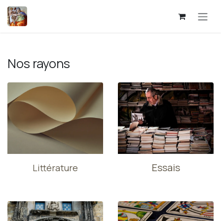
Se rendre au contenu
Nos rayons
Essais
Littérature