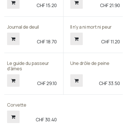
CHF
15.20
CHF
21.90
Journal de deuil
Il n'y a ni mort ni peur
CHF
18.70
CHF
11.20
Le guide du passeur
Une drôle de peine
d'âmes
CHF
29.10
CHF
33.50
Corvette
CHF
30.40