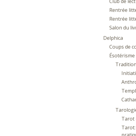
Club de lec
Rentrée lit
Rentrée lit
Salon du li
Delphica
Coups de c
Ésotérisme
Traditio
Initia
Anthr
Templ
Catha
Tarologi
Tarot 
Tarot
pratiq