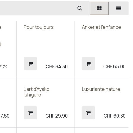
e
Pour toujours
Anker et l'enfance
i
CHF
34.30
CHF
65.00
8.70
L'art d'Ayako
Luxuriante nature
Ishiguro
77.60
CHF
29.90
CHF
60.30