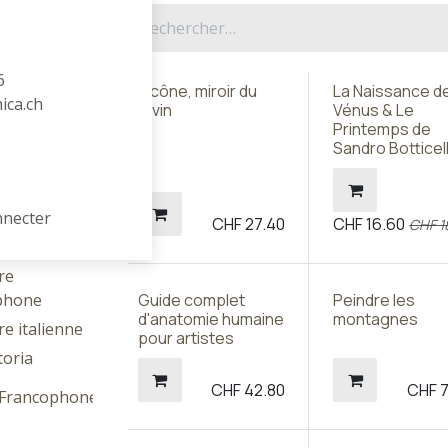
ur littéraires
6
L'icône, miroir du
La Naissance d
hica.ch
Légendes
Divin
Vénus & Le
Printemps de
 étrangère
Sandro Botticell
re
xonne
re slave
nnecter
CHF
27.40
CHF
16.60
CHF
1
re asiatique
re
phone
Guide complet
Peindre les
d'anatomie humaine
montagnes
re italienne
pour artistes
toria
CHF
42.80
CHF
e Francophone