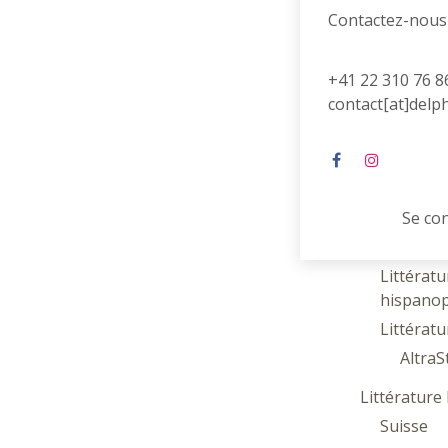
Contactez-nous
Littérature
Coups de cœ
Poésie
+41 22 310 76 8
contact[at]delp
Contes et 
Littérature
Littératu
anglosa
Littératu
Se co
Littératu
Littératu
hispano
Littératu
AltraS
Littératur
Suisse