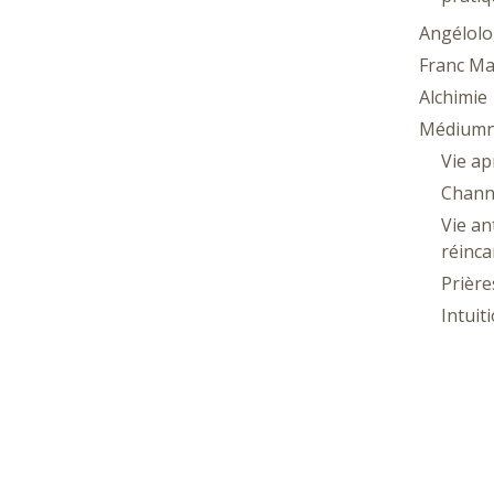
Angélolo
Franc Ma
Alchimie
Médiumn
Vie ap
Chann
Vie an
réinca
Prière
Intuit
Astrolog
Lune
Wicca
Géobiolo
Radies