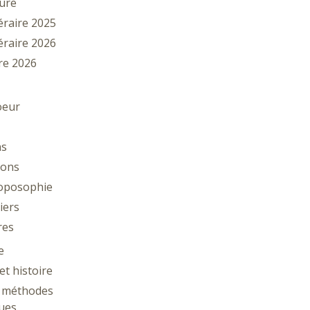
ture
téraire 2025
téraire 2026
vre 2026
oeur
ns
tions
oposophie
iers
res
e
et histoire
: méthodes
ues