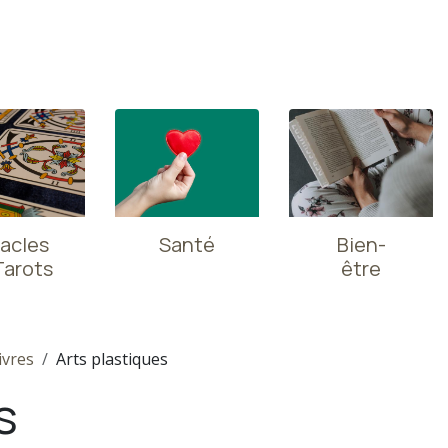
acles
Santé
Bien-
Tarots
être
ivres
Arts plastiques
s