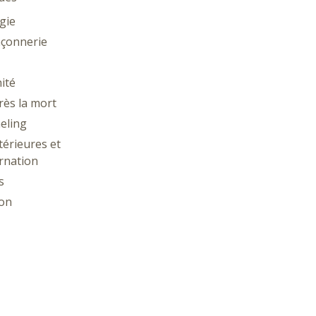
gie
çonnerie
ité
rès la mort
eling
térieures et
rnation
s
ion
ie
gie
thésie et