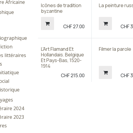
re Africaine
Icônes de tradition
La peinture rus
byzantine
phique
CHF
27.00
CHF
3
iographique
iction
L'Art Flamand Et
Filmer la parole
Hollandais. Belgique
s littéraires
Et Pays-Bas, 1520-
s
1914
itiatique
CHF
215.00
CHF
3
cial
storique
oyages
téraire 2024
téraire 2023
ires