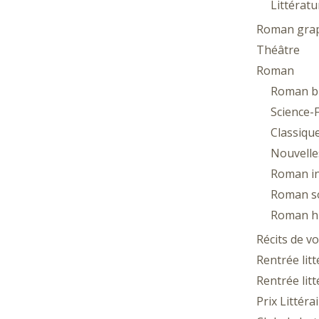
Littératu
Roman gra
Théâtre
Roman
Roman b
Science-F
Classique
Nouvelle
Roman in
Roman so
Roman hi
Récits de v
Rentrée lit
Rentrée lit
Prix Littéra