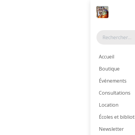
Se rendre au contenu
Nos rayo
Accueil
Boutique
Littératur
Événements
e
Consultations
Location
Catégories
Écoles et bibli
Tous les produit
Newsletter
Librairie