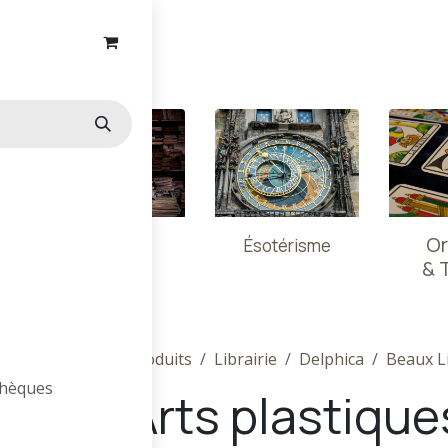
ns
Essais
Or
Ésotérisme
& 
Produits
Librairie
Delphica
Beaux L
othèques
Arts plastique
s